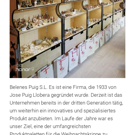
Belenes Puig S.L. Es ist eine Firma, die 1933 von
Jose Puig Llobera gegründet wurde. Derzeit ist das
Ter
Unternehmen bereits in der dritten Generation tätig,
Krip
um weiterhin ein innovatives und spezialisiertes
Produkt anzubieten. Im Laufe der Jahre war es
unser Ziel, eine der umfangreichsten
Terr
Produktpaletten für die Weihnachtskrippe zu