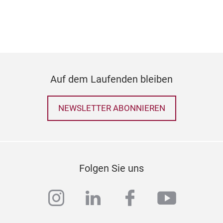
Mini
Alle
Auf dem Laufenden bleiben
NEWSLETTER ABONNIEREN
Folgen Sie uns
instagram
linkedin
facebook
youtub