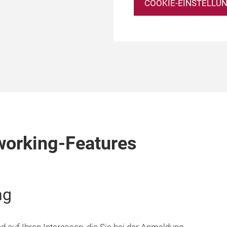
COOKIE-EINSTELLU
working-Features
ng