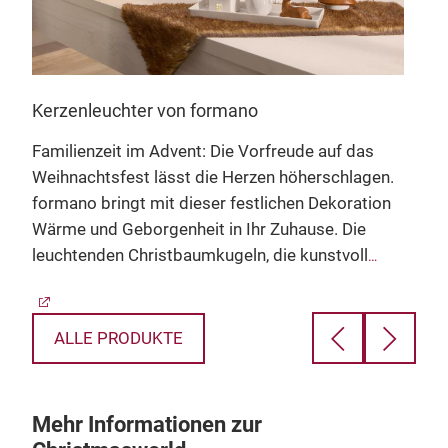
Eta
t
Die 
Kerzenleuchter von formano
stim
Familienzeit im Advent: Die Vorfreude auf das
der
gest
Weihnachtsfest lässt die Herzen höherschlagen.
Atmo
formano bringt mit dieser festlichen Dekoration
und 
Wärme und Geborgenheit in Ihr Zuhause. Die
en
Bild
D
leuchtenden Christbaumkugeln, die kunstvoll
Zuh
H
gestalteten Bäume und die liebevollen Figuren
Leuchtende Kugeln mit winterlichem Motiv
W
erzählen Geschichten von Besinnlichkeit und
Holzdeko "Familie" mit Baum
L
Harmonie. Tauchen Sie ein in diese zauberhafte
Keramikbäume mit Sternen
ALLE PRODUKTE
Winterwelt und machen Sie Ihre Räume zu einem
Keramik-Deko auf Tablett
Ort voller Magie.
Mehr Informationen zur