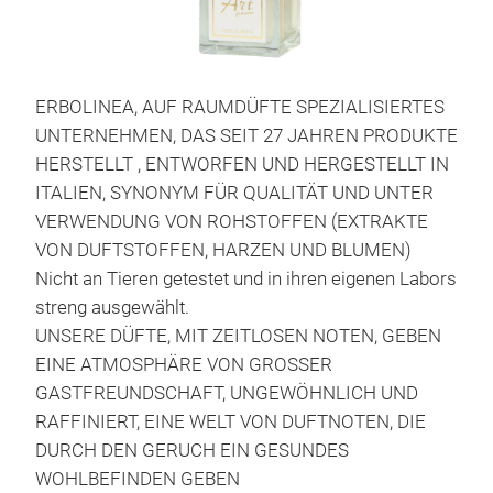
Entd
Duft
Ihr
und
ERBOLINEA, AUF RAUMDÜFTE SPEZIALISIERTES
Gemü
UNTERNEHMEN, DAS SEIT 27 JAHREN PRODUKTE
HERSTELLT , ENTWORFEN UND HERGESTELLT IN
ITALIEN, SYNONYM FÜR QUALITÄT UND UNTER
M
VERWENDUNG VON ROHSTOFFEN (EXTRAKTE
VON DUFTSTOFFEN, HARZEN UND BLUMEN)
Nicht an Tieren getestet und in ihren eigenen Labors
streng ausgewählt.
UNSERE DÜFTE, MIT ZEITLOSEN NOTEN, GEBEN
EINE ATMOSPHÄRE VON GROSSER
GASTFREUNDSCHAFT, UNGEWÖHNLICH UND
RAFFINIERT, EINE WELT VON DUFTNOTEN, DIE
DURCH DEN GERUCH EIN GESUNDES
WOHLBEFINDEN GEBEN