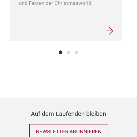
und Fakten der Christmasworld.
DE
Ein
Wir
Desi
sei
sch
Im H
So 
Auf dem Laufenden bleiben
NEWSLETTER ABONNIEREN