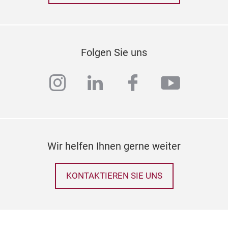
Folgen Sie uns
instagram
linkedin
facebook
youtub
OU
Holz
Wir helfen Ihnen gerne weiter
Der 
Ger
KONTAKTIEREN SIE UNS
M