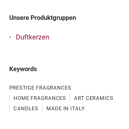
Unsere Produktgruppen
Duftkerzen
kla
Warm
Einz
Keywords
wer
und
umhü
PRESTIGE FRAGRANCES
HOME FRAGRANCES
ART CERAMICS
M
CANDLES
MADE IN ITALY