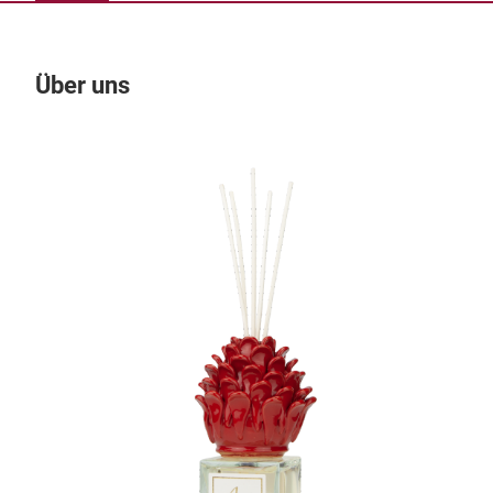
Über uns
Un
M
KER