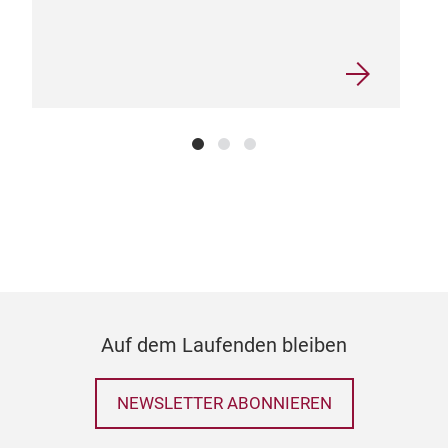
Her
Nat
Die 
Pap
ersc
das 
Auf dem Laufenden bleiben
NEWSLETTER ABONNIEREN