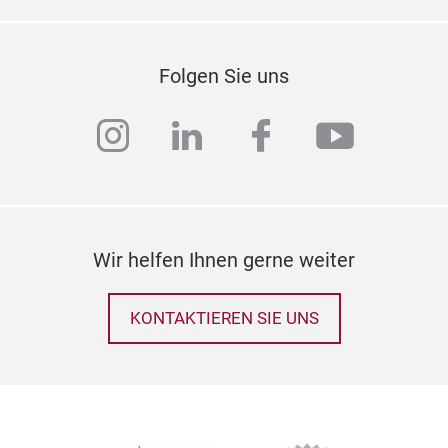
Folgen Sie uns
instagram
linkedin
facebook
youtub
Her
Die 
in e
Wir helfen Ihnen gerne weiter
eine
Auße
wer
KONTAKTIEREN SIE UNS