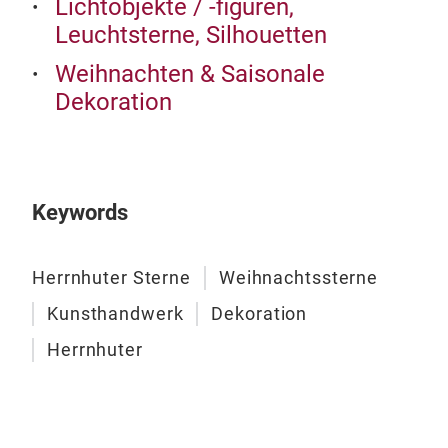
Lichtobjekte / -figuren,
Leuchtsterne, Silhouetten
Weihnachten & Saisonale
Dekoration
Keywords
Herrnhuter Sterne
Weihnachtssterne
Kunsthandwerk
Dekoration
Herrnhuter
Her
Dur