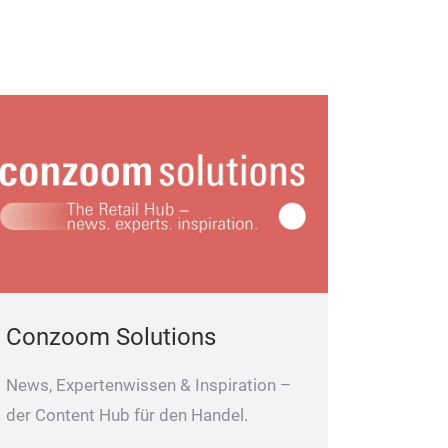
Candle Pro
New item combi
Conzoom Solutions
projecting light
projection deco
News, Expertenwissen & Inspiration –
allowing them t
der Content Hub für den Handel.
decoration. Cu