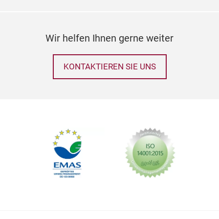
Jede
sanf
ins 
Wir helfen Ihnen gerne weiter
M
„Zla
aus
KONTAKTIEREN SIE UNS