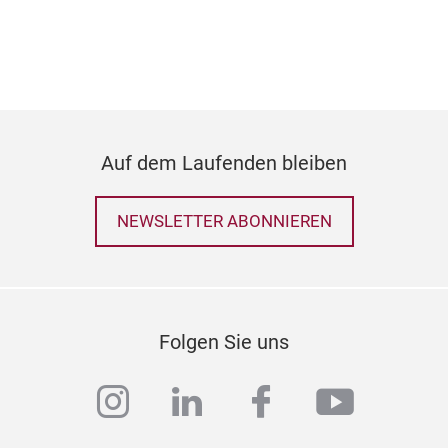
Auf dem Laufenden bleiben
NEWSLETTER ABONNIEREN
Han
‚Zla
Folgen Sie uns
Die 
instagram
linkedin
facebook
youtub
ein
fili
Feie