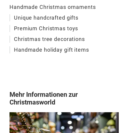
Kom
Handmade Christmas ornaments
und 
Lieb
Unique handcrafted gifts
und
Premium Christmas toys
verl
Christmas tree decorations
leu
M
Gol
Handmade holiday gift items
hinz
Gesc
Kuns
Mehr Informationen zur
Christmasworld