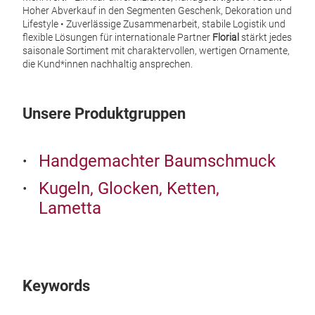
Hoher Abverkauf in den Segmenten Geschenk, Dekoration und
alle
Lifestyle
• Zuverlässige Zusammenarbeit, stabile Logistik und
hand
flexible Lösungen für internationale Partner
Florial
stärkt jedes
saisonale Sortiment mit charaktervollen, wertigen Ornamente,
die Kund*innen nachhaltig ansprechen.
Unsere Produktgruppen
Handgemachter Baumschmuck
Kugeln, Glocken, Ketten,
Lametta
Han
‚Sop
Keywords
Die 