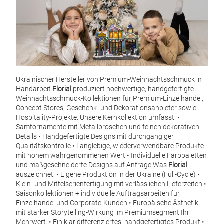
Ukrainischer Hersteller von Premium-Weihnachtsschmuck in
Han
Handarbeit
Florial
produziert hochwertige, handgefertigte
‚Sh
Weihnachtsschmuck-Kollektionen für Premium-Einzelhandel,
Concept Stores, Geschenk- und Dekorationsanbieter sowie
Die 
Hospitality-Projekte. Unsere Kernkollektion umfasst:
•
Samtornamente mit Metallbroschen und feinen dekorativen
mit 
Details
• Handgefertigte Designs mit durchgängiger
eine
Qualitätskontrolle
• Langlebige, wiederverwendbare Produkte
und 
mit hohem wahrgenommenen Wert
• Individuelle Farbpaletten
und maßgeschneiderte Designs auf Anfrage
Was
Florial
wird
auszeichnet:
• Eigene Produktion in der Ukraine (Full-Cycle)
•
Deta
Klein- und Mittelserienfertigung mit verlässlichen Lieferzeiten
•
Saisonkollektionen + individuelle Auftragsarbeiten für
und 
M
Einzelhandel und Corporate-Kunden
• Europäische Ästhetik
die 
mit starker Storytelling-Wirkung im Premiumsegment
Ihr
verl
Mehrwert:
• Ein klar differenziertes, handgefertigtes Produkt
•