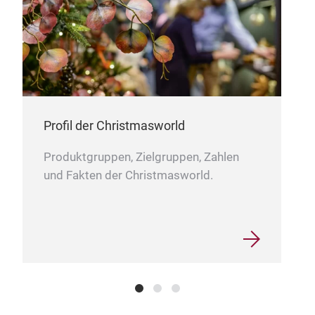
Han
‚Ver
Die 
Profil der Christmasworld
ein
Produktgruppen, Zielgruppen, Zahlen
war
und Fakten der Christmasworld.
Hand
Sel
M