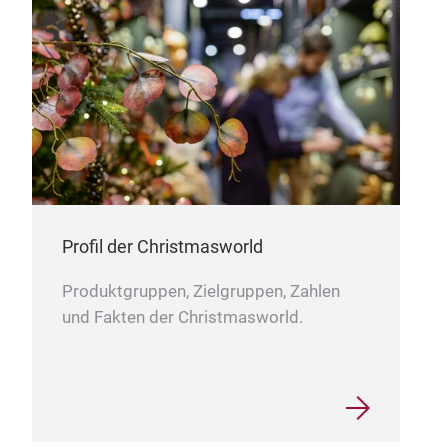
Batt
Lat
Ver
Desi
Bele
Kabe
Profil der Christmasworld
ener
Late
Produktgruppen, Zielgruppen, Zahlen
lief
und Fakten der Christmasworld.