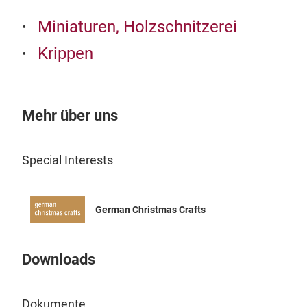
Miniaturen, Holzschnitzerei
Krippen
Mehr über uns
Special Interests
German Christmas Crafts
Wei
Uns
Downloads
Adve
Aus
zu 2
Dokumente