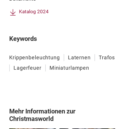
Wei
eine
Katalog 2024
werd
Keywords
Krippenbeleuchtung
Laternen
Trafos
Lagerfeuer
Miniaturlampen
Lag
Ver
Lage
ausg
Stec
Mehr Informationen zur
Rauc
Christmasworld
biet
und 