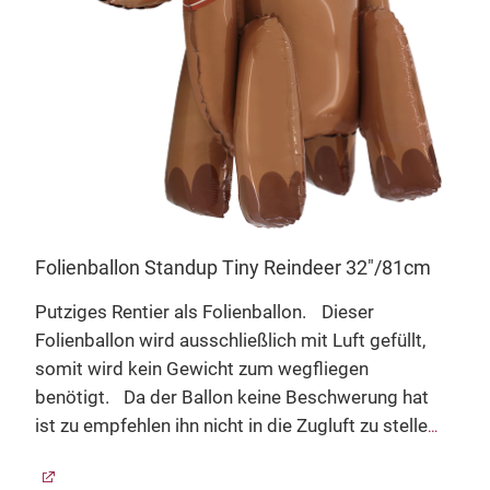
n
er
 -
ist
Folienballon Standup Tiny Reindeer 32"/81cm
Putziges Rentier als Folienballon.
Dieser
Plas
Folienballon wird ausschließlich mit Luft gefüllt,
somit wird kein Gewicht zum wegfliegen
Wun
benötigt.
Da der Ballon keine Beschwerung hat
Farb
l
ist zu empfehlen ihn nicht in die Zugluft zu stellen,
plas
damit er nicht umherweht.
Man kann dem Ballon
Beut
mittels Strohalms erneut mit Luft aufpusten.