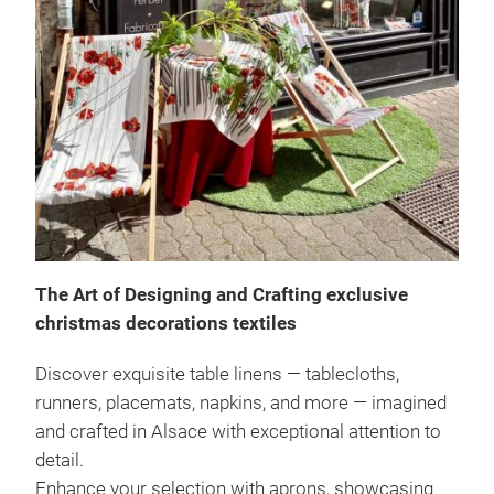
Tab
Tab
Eleg
spac
and 
The Art of Designing and Crafting exclusive
christmas decorations textiles
Discover exquisite table linens — tablecloths,
runners, placemats, napkins, and more — imagined
and crafted in Alsace with exceptional attention to
detail.
Enhance your selection with aprons, showcasing