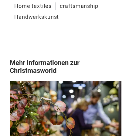
for 
Home textiles
craftsmanship
Handwerkskunst
Mehr Informationen zur
Christmasworld
Nap
Nap
Soft
add 
tabl