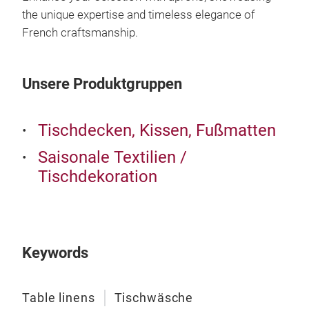
the unique expertise and timeless elegance of
French craftsmanship.
Unsere Produktgruppen
Tischdecken, Kissen, Fußmatten
Saisonale Textilien /
Tischdekoration
Apr
Keywords
Apr
Prac
Table linens
Tischwäsche
comb