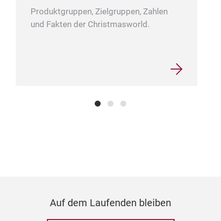
serv
Produktgruppen, Zielgruppen, Zahlen
our 
und Fakten der Christmasworld.
cele
toas
Auf dem Laufenden bleiben