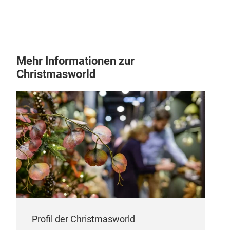
Mehr Informationen zur
Christmasworld
GL
GRE
Cele
eleg
gobl
each
beau
acce
Profil der Christmasworld
cha