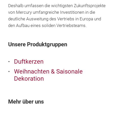
eleg
Deshalb umfassen die wichtigsten Zukunftsprojekte
déco
von Mercury umfangreiche Investitionen in die
qual
deutliche Ausweitung des Vertriebs in Europa und
be t
den Aufbau eines soliden Vertriebsteams.
dis
pine
warm
Unsere Produktgruppen
comf
flam
Duftkerzen
effo
thro
Weihnachten & Saisonale
unfo
Dekoration
desi
Mehr über uns