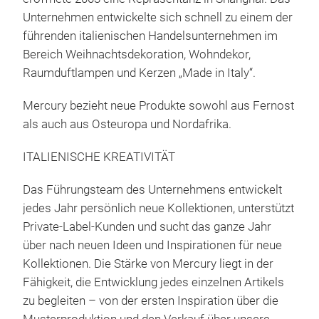
Unternehmen entwickelte sich schnell zu einem der
führenden italienischen Handelsunternehmen im
Bereich Weihnachtsdekoration, Wohndekor,
Raumduftlampen und Kerzen „Made in Italy“.
TEX
Mercury bezieht neue Produkte sowohl aus Fernost
als auch aus Osteuropa und Nordafrika.
CUS
GLI
ITALIENISCHE KREATIVITÄT
wond
Chri
Das Führungsteam des Unternehmens entwickelt
Desi
jedes Jahr persönlich neue Kollektionen, unterstützt
seas
Private-Label-Kunden und sucht das ganze Jahr
with
über nach neuen Ideen und Inspirationen für neue
insp
Kollektionen. Die Stärke von Mercury liegt in der
Chri
Fähigkeit, die Entwicklung jedes einzelnen Artikels
addi
zu begleiten – von der ersten Inspiration über die
armc