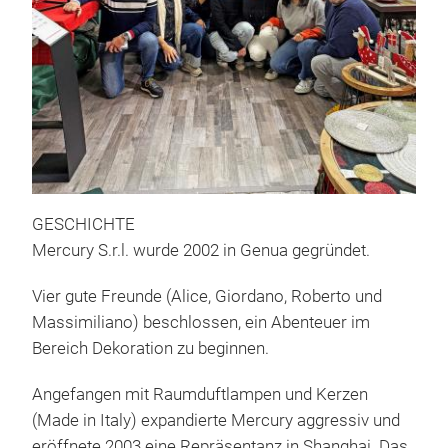
RES
Brin
home
Chri
atte
feat
of 
fest
wint
GESCHICHTE
piec
Mercury S.r.l. wurde 2002 in Genua gegründet.
fini
Vier gute Freunde (Alice, Giordano, Roberto und
and 
Massimiliano) beschlossen, ein Abenteuer im
Bereich Dekoration zu beginnen.
Angefangen mit Raumduftlampen und Kerzen
(Made in Italy) expandierte Mercury aggressiv und
eröffnete 2003 eine Repräsentanz in Shanghai. Das