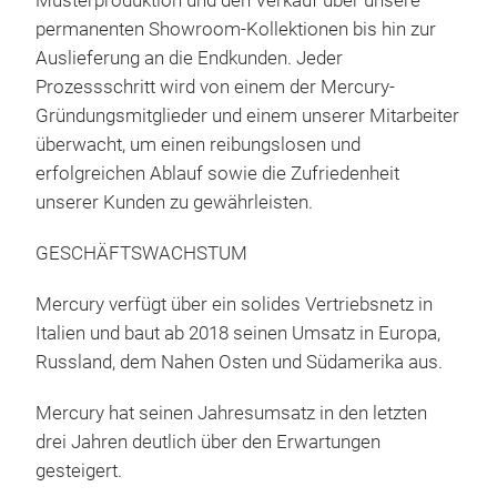
Musterproduktion und den Verkauf über unsere
acc
permanenten Showroom-Kollektionen bis hin zur
thro
Auslieferung an die Endkunden. Jeder
coor
Prozessschritt wird von einem der Mercury-
Chri
Gründungsmitglieder und einem unserer Mitarbeiter
überwacht, um einen reibungslosen und
erfolgreichen Ablauf sowie die Zufriedenheit
unserer Kunden zu gewährleisten.
GESCHÄFTSWACHSTUM
Mercury verfügt über ein solides Vertriebsnetz in
Italien und baut ab 2018 seinen Umsatz in Europa,
PER
Russland, dem Nahen Osten und Südamerika aus.
ASS
Mercury hat seinen Jahresumsatz in den letzten
FLO
drei Jahren deutlich über den Erwartungen
sea
gesteigert.
frag