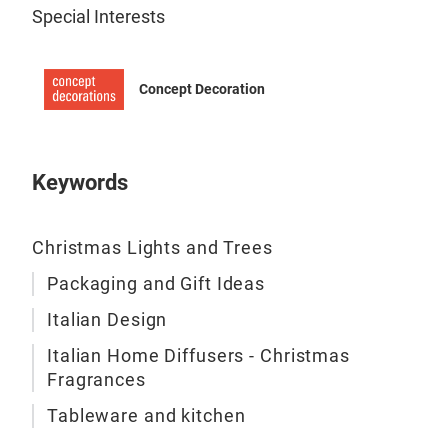
Special Interests
POR
DEC
Concept Decoration
and 
with
Each
Keywords
deco
leav
wint
Christmas Lights and Trees
your
Packaging and Gift Ideas
coll
maki
Italian Design
holi
Italian Home Diffusers - Christmas
plat
Fragrances
deco
Tableware and kitchen
enha
char