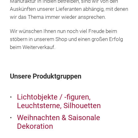
Manufaktur in Indien betreiben, sind wir von den
Auskünften unserer Lieferanten abhängig, mit denen
Hand
wir das Thema immer wieder ansprechen.
Farb
Zip
Wir wünschen Ihnen nun noch viel Freude beim
stöbern in unserem Shop und einen großen Erfolg
beim Weiterverkauf.
Unsere Produktgruppen
Lichtobjekte / -figuren,
Leuchtsterne, Silhouetten
Weihnachten & Saisonale
Dekoration