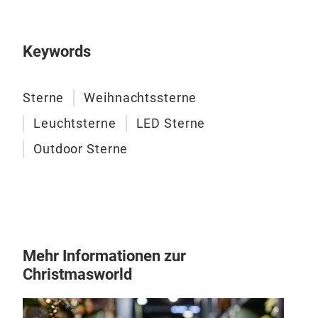
Keywords
Gar
Sterne
Weihnachtssterne
Dies
Leuchtsterne
LED Sterne
kom
Outdoor Sterne
eine
Vers
Mehr Informationen zur
Christmasworld