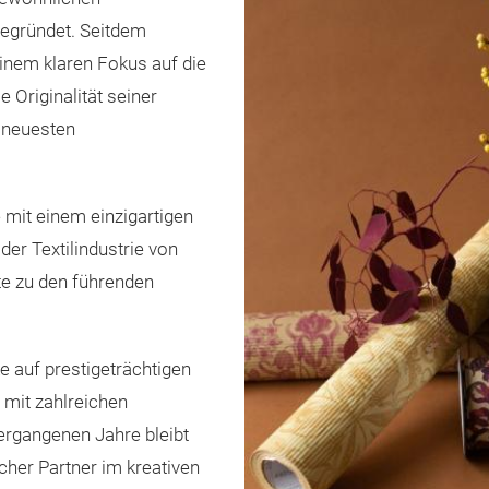
gegründet. Seitdem
inem klaren Fokus auf die
 Originalität seiner
n neuesten
mit einem einzigartigen
der Textilindustrie von
e zu den führenden
 auf prestigeträchtigen
 mit zahlreichen
ergangenen Jahre bleibt
icher Partner im kreativen