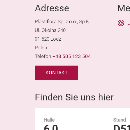
Adresse
Me
Plastiflora Sp. z o.o., Sp.K.
U
Ul. Okólna 240
91-520 Lodz
Polen
Telefon
+48 505 123 504
KONTAKT
Finden Sie uns hier
Halle
Stand
6.0
D5