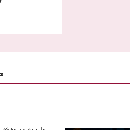
ts
en Wintermonate mehr