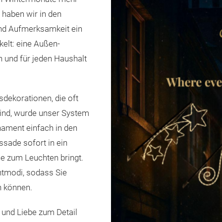
 haben wir in den
nd Aufmerksamkeit ein
kelt: eine Außen-
ch und für jeden Haushalt
ekorationen, die oft
sind, wurde unser System
rnament einfach in den
ssade sofort in ein
ße zum Leuchten bringt.
htmodi, sodass Sie
n können.
 und Liebe zum Detail