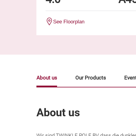
See Floorplan
About us
Our Products
Even
About us
Wir sind TWINKLE POLE BV, dass die dunkl