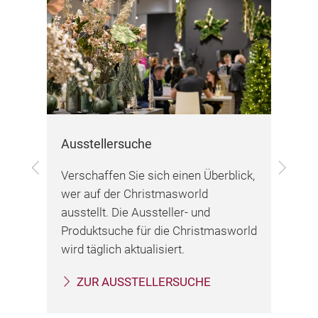
nn
Oder
h
Ausstellersuche
Ch
en
Zurück
Vor
Verschaffen Sie sich einen Überblick,
Mit
.
wer auf der Christmasworld
Chr
ausstellt. Die Aussteller- und
fin
Produktsuche für die Christmasworld
all
wird täglich aktualisiert.
Ihr
Aus
ZUR AUSSTELLERSUCHE
Ne