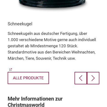
Mus
Wir 
Schneekugel
Aus
im 
n
Schneekugeln aus deutscher Fertigung, über
meh
1.000 verschiedene Motive gerne auch individuell
Inta
gestaltet ab MIndestmenge 120 Stück.
Standardmotive aus den Bereichen Weihnachten,
Märchen, Tiere, Souvenir, Technik usw.
ALLE PRODUKTE
Mehr Informationen zur
Christmasworld