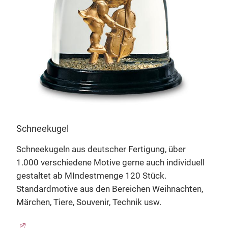
Schneekugel
n
Schneekugeln aus deutscher Fertigung, über
Ble
1.000 verschiedene Motive gerne auch individuell
gestaltet ab MIndestmenge 120 Stück.
Trad
Standardmotive aus den Bereichen Weihnachten,
Deu
Märchen, Tiere, Souvenir, Technik usw.
Län
kein