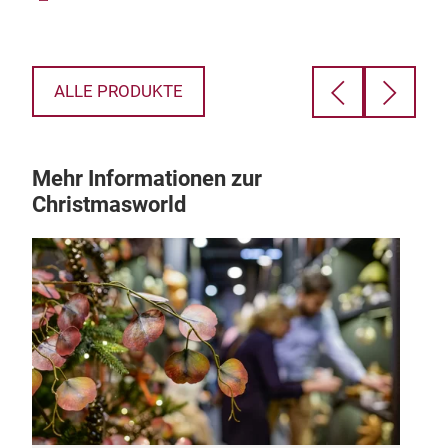
aus 
sta
als 
Funk
ALLE PRODUKTE
Mehr Informationen zur
Christmasworld