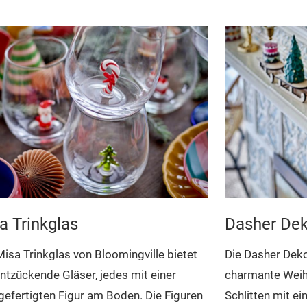
Dasher De
a Trinkglas
Die Dasher Deko
isa Trinkglas von Bloomingville bietet
charmante Weih
entzückende Gläser, jedes mit einer
Schlitten mit e
efertigten Figur am Boden. Die Figuren