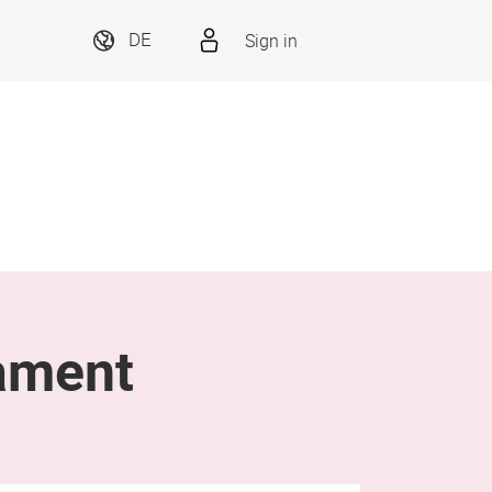
Sign in
DE
ament