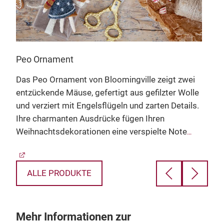
Peo Ornament
San
Das Peo Ornament von Bloomingville zeigt zwei
Das 
entzückende Mäuse, gefertigt aus gefilzter Wolle
Bloo
ns
und verziert mit Engelsflügeln und zarten Details.
Wahl
wei
Ihre charmanten Ausdrücke fügen Ihren
gefe
Weihnachtsdekorationen eine verspielte Note
atmo
hinzu. Jede Maus kommt mit einer silberfarbenen
Silb
ie
Aufhängeschnur, was das Anzeigen am
eine
Weihnachtsbaum oder das Einbeziehen in ein
Zur 
ALLE PRODUKTE
festliches Arrangement erleichtert.
Voti
Ker
zeit
Mehr Informationen zur
stil